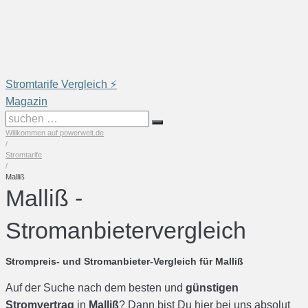
Skip
to
content
Stromtarife Vergleich ⚡️
Magazin
suchen
Willkommen auf powerwelt.de
…
/
Stromtarife
/
Malliß
Malliß -
Stromanbietervergleich
Strompreis- und Stromanbieter-Vergleich für Malliß
Auf der Suche nach dem besten und
günstigen
Stromvertrag
in
Malliß
? Dann bist Du hier bei uns absolut