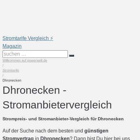
Skip
to
content
Stromtarife Vergleich ⚡️
Magazin
suchen
Willkommen auf powerwelt.de
…
/
Stromtarife
/
Dhronecken
Dhronecken -
Stromanbietervergleich
Strompreis- und Stromanbieter-Vergleich für Dhronecken
Auf der Suche nach dem besten und
günstigen
Stromvertrag
in
Dhronecken
? Dann bist Du hier bei uns