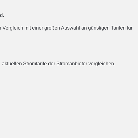
en Vergleich mit einer großen Auswahl an günstigen Tarifen für
aktuellen Stromtarife der Stromanbieter vergleichen.
s Vergleich und wechseln zum günstigsten Stromtarif sehr zu
romtarif in Brahlstorf im Vergleich findest. Der Wechsel
ln.
um Kunden werben. Daher kann es sich lohnen, den