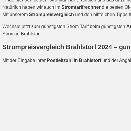
Wechsle jetzt zum günstigsten Strom Tarif beim günstigsten
An
Strom in Brahlstorf.
Strompreisvergleich Brahlstorf 2024 – gün
Mit der Eingabe Ihrer
Postleitzahl in Brahlstorf
und der Angabe
Um sicher zu sein, den besten Preis zu bekommen, ist ein aktu
empfehlen.
Wann sollte ich den Stromanbieter wechse
Du solltest immer dann wechseln, wenn du auf Basis deines ak
beim Stromanbieter ist bequem und einfach möglich – hierbei 
Sollte man den Stromanbieter jetzt wechs
Der Strommarkt in Deutschland ist sehr konkurrenzfähig, was 