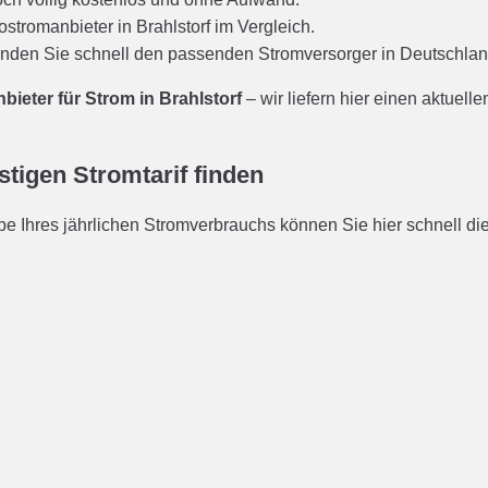
bieter für Strom in Brahlstorf
– wir liefern hier einen aktuell
stigen Stromtarif finden
 Ihres jährlichen Stromverbrauchs können Sie hier schnell die 
eller Strompreis Vergleich in Brahlstorf sowie ein regelmäßige
ln?
tuellen Stromverbrauchs einen Anbieter mit einem günstigeren St
hilft der Online-Vergleich auch mit Tipps zum einfachen wechse
eln?
bedeutet, dass es viele verschiedene Stromanbieter gibt, die 