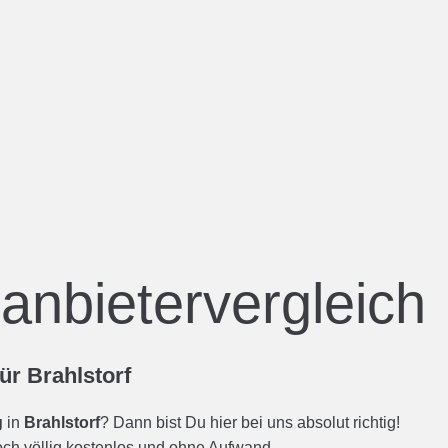
manbietervergleich
ür Brahlstorf
g
in
Brahlstorf
? Dann bist Du hier bei uns absolut richtig!
noch völlig kostenlos und ohne Aufwand.
stromanbieter in Brahlstorf im Vergleich.
finden Sie schnell den passenden Stromversorger in Deutschlan